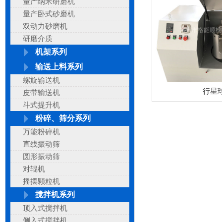
量产纳米研磨机
量产卧式砂磨机
双动力砂磨机
研磨介质
机架系列
输送上料系列
螺旋输送机
行星
皮带输送机
斗式提升机
粉碎、筛分系列
万能粉碎机
直线振动筛
圆形振动筛
对辊机
摇摆颗粒机
搅拌机系列
顶入式搅拌机
侧入式搅拌机