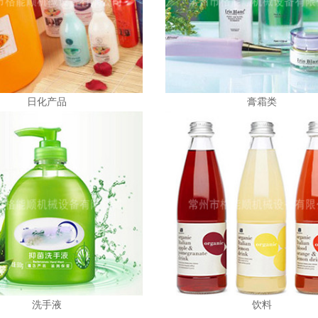
日化产品
膏霜类
洗手液
饮料