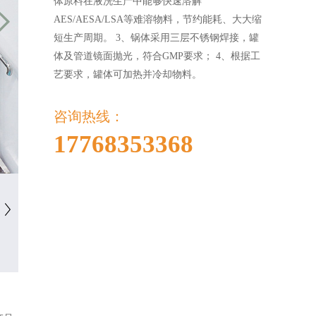
体原料在液洗生产中能够快速溶解
AES/AESA/LSA等难溶物料，节约能耗、大大缩
短生产周期。 3、锅体采用三层不锈钢焊接，罐
体及管道镜面抛光，符合GMP要求； 4、根据工
艺要求，罐体可加热并冷却物料。
咨询热线：
17768353368
乳化搅拌罐
乳化搅拌罐
乳化搅拌罐
乳