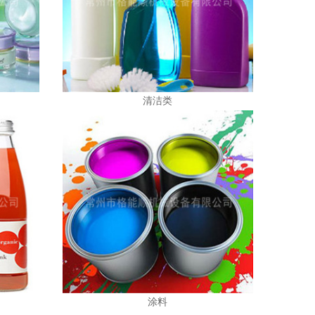
清洁类
涂料