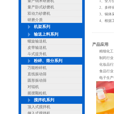
量产纳米研磨机
1、全方位
量产卧式砂磨机
2、多样化高
双动力砂磨机
3、锅体采用
研磨介质
4、根据工
机架系列
输送上料系列
螺旋输送机
产品应用
皮带输送机
精细化工
斗式提升机
制药行业
粉碎、筛分系列
化妆品行
万能粉碎机
食品行业
直线振动筛
电子生产
圆形振动筛
对辊机
摇摆颗粒机
搅拌机系列
顶入式搅拌机
侧入式搅拌机