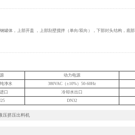
体，上部开盖 ，上部刮壁搅拌（单向/双向），下部封头结构，底部内
源
动力电源
纯净水
380VAC（±10%）50-60Hz
进口
冷却水出口
25
DN32
液压挤压出料机