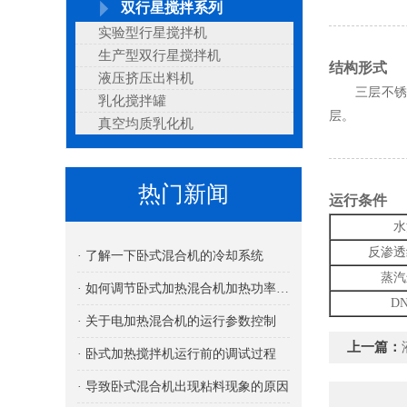
双行星搅拌系列
实验型行星搅拌机
生产型双行星搅拌机
结构形式
液压挤压出料机
三层不锈钢罐
乳化搅拌罐
层。
真空均质乳化机
热门新闻
运行条件
水
反渗透
· 了解一下卧式混合机的冷却系统
蒸汽
· 如何调节卧式加热混合机加热功率的大小
DN
· 关于电加热混合机的运行参数控制
上一篇：
· 卧式加热搅拌机运行前的调试过程
· 导致卧式混合机出现粘料现象的原因