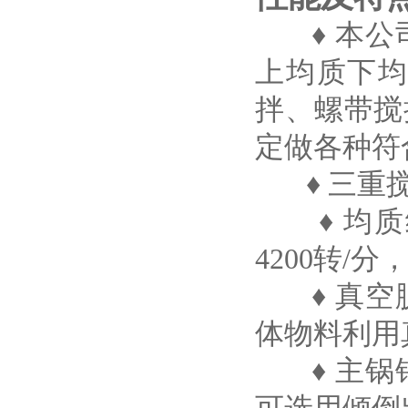
♦ 本公
上均质下
拌、螺带搅
定做各种符
♦ 三重搅
♦ 均质
4200转/分
♦ 真空
体物料利用
♦ 主锅