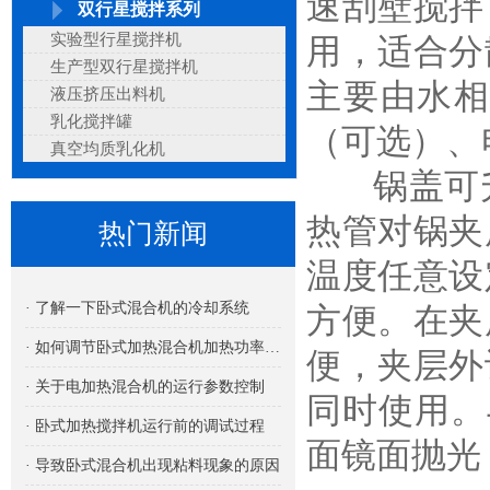
速刮壁搅拌
双行星搅拌系列
实验型行星搅拌机
用，适合分
生产型双行星搅拌机
主要由水
液压挤压出料机
乳化搅拌罐
（可选）、
真空均质乳化机
锅盖可升
热管对锅夹
热门新闻
温度任意设
· 了解一下卧式混合机的冷却系统
方便。在夹
· 如何调节卧式加热混合机加热功率的大小
便，夹层外
· 关于电加热混合机的运行参数控制
同时使用。
· 卧式加热搅拌机运行前的调试过程
面镜面抛光
· 导致卧式混合机出现粘料现象的原因