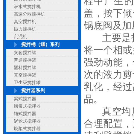
程中产生
潜水式搅拌机
盖，按下倾
高速分散搅拌机
真空搅拌机
锅底阀及加
磁力搅拌机
主要是指
刮泥机
搅拌桶（罐）系列
将一个相或
夹套搅拌罐
强劲动能，
普通搅拌罐
塑料搅拌罐
次的液力剪
真空搅拌罐
卫生级搅拌罐
乳化，经过
搅拌器系列
品。
桨式搅拌器
螺带式搅拌器
真空均质
锚式搅拌器
合理配置，
涡轮式搅拌器
旋桨式搅拌器