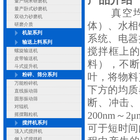
量产纳米研磨机
量产卧式砂磨机
真空均质
双动力砂磨机
体）、水相
研磨介质
机架系列
系统、电器
输送上料系列
搅拌框上
螺旋输送机
皮带输送机
料），不
斗式提升机
叶，将物料
粉碎、筛分系列
万能粉碎机
下方的均质
直线振动筛
圆形振动筛
断、冲击
对辊机
200nm
摇摆颗粒机
搅拌机系列
可于短时间
顶入式搅拌机
侧入式搅拌机