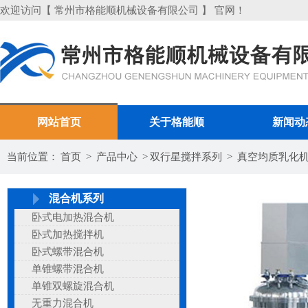
欢迎访问【 常州市格能顺机械设备有限公司 】 官网！
网站首页
关于格能顺
新闻动
当前位置：
首页
>
产品中心
>
双行星搅拌系列
>
真空均质乳化
混合机系列
卧式电加热混合机
卧式加热搅拌机
卧式螺带混合机
单锥螺带混合机
单锥双螺旋混合机
无重力混合机