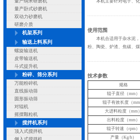
量产纳米研磨机
本机主要针对电子、化工
量产卧式砂磨机
双动力砂磨机
研磨介质
使用范围
机架系列
本机合适用于杂水泥，化
输送上料系列
粉、陶瓷、炉渣、焦碳、煤
螺旋输送机
皮带输送机
斗式提升机
粉碎、筛分系列
技术参数
万能粉碎机
规格
直线振动筛
辊子直径（mm）
圆形振动筛
辊子有效长度（m
对辊机
大进料粒度（mm
摇摆颗粒机
出料粒度（mm）
搅拌机系列
辊子转速（rpm）
顶入式搅拌机
产量（Kg/h）
侧入式搅拌机