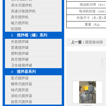
电动机功率（kw
潜水式搅拌机
高速分散搅拌机
电动机转速（rpm
真空搅拌机
外形尺寸（长×宽×
磁力搅拌机
重量（Kg）
刮泥机
搅拌桶（罐）系列
夹套搅拌罐
上一篇：
圆形振动筛
普通搅拌罐
塑料搅拌罐
真空搅拌罐
卫生级搅拌罐
搅拌器系列
桨式搅拌器
螺带式搅拌器
锚式搅拌器
涡轮式搅拌器
旋桨式搅拌器