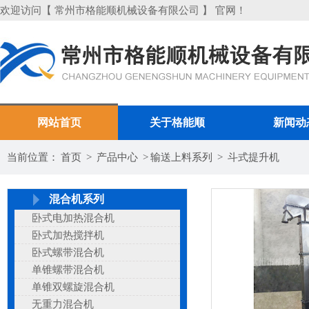
欢迎访问【 常州市格能顺机械设备有限公司 】 官网！
网站首页
关于格能顺
新闻动
当前位置：
首页
>
产品中心
>
输送上料系列
>
斗式提升机
混合机系列
卧式电加热混合机
卧式加热搅拌机
卧式螺带混合机
单锥螺带混合机
单锥双螺旋混合机
无重力混合机