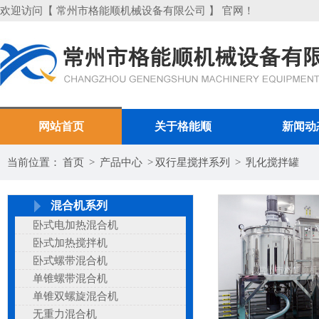
欢迎访问【 常州市格能顺机械设备有限公司 】 官网！
网站首页
关于格能顺
新闻动
当前位置：
首页
>
产品中心
>
双行星搅拌系列
>
乳化搅拌罐
混合机系列
卧式电加热混合机
卧式加热搅拌机
卧式螺带混合机
单锥螺带混合机
单锥双螺旋混合机
无重力混合机